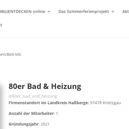
OB(s)ENTDECKEN online
Das Sommerferienprojekt
Akt
nt
en/Betrieb
80er Bad & Heizung
@80er_bad_und_heizung
Firmenstandort im Landkreis Haßberge:
97478 Knetzgau
Anzahl der Mitarbeiter:
1
Gründungsjahr:
2021