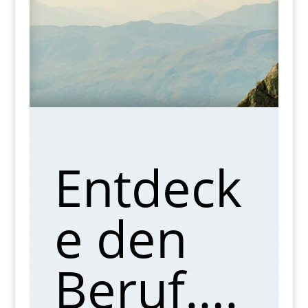
Entdeck
e den
Beruf….