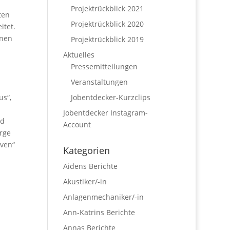
Projektrückblick 2021
ten
Projektrückblick 2020
itet.
inen
Projektrückblick 2019
Aktuelles
Pressemitteilungen
Veranstaltungen
Jobentdecker-Kurzclips
us“,
Jobentdecker Instagram-
nd
Account
erge
iven“
Kategorien
Aidens Berichte
Akustiker/-in
Anlagenmechaniker/-in
Ann-Katrins Berichte
Annas Berichte