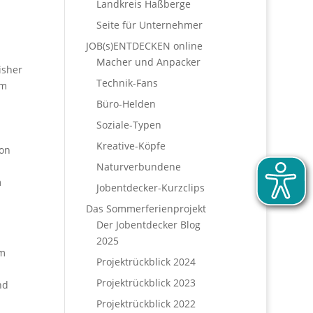
Landkreis Haßberge
Seite für Unternehmer
JOB(s)ENTDECKEN online
Macher und Anpacker
isher
Technik-Fans
lm
Büro-Helden
Soziale-Typen
Kreative-Köpfe
ion
Naturverbundene
m
Jobentdecker-Kurzclips
Das Sommerferienprojekt
Der Jobentdecker Blog
2025
am
Projektrückblick 2024
Projektrückblick 2023
nd
Projektrückblick 2022