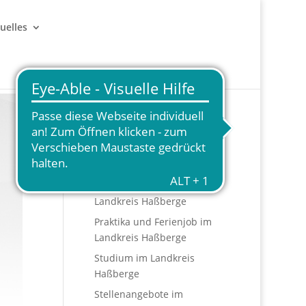
uelles
Start
HASconnected
Ausbildungsstellen im
Landkreis Haßberge
Praktika und Ferienjob im
Landkreis Haßberge
Studium im Landkreis
Haßberge
Stellenangebote im