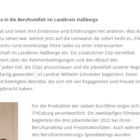
 in die Berufsvielfalt im Landkreis Haßberge
t und teilen ihre Erlebnisse und Erfahrungen mit anderen. Was b
 sehen war, kommt jetzt auf die Leinwand: Ab sofort heißt es „Fi
 sechs rund einminütige Filme laden zu einer interessanten
chaft im Landkreis Haßberge ein. Ein zusätzlicher Clip vermittelt
rmiert über die Rahmenbedingungen und den Ablauf des
 jeden Fall, die Clips anzuschauen und die Jobvielfalt unserer Reg
ßartig geworden“, ist Landrat Wilhelm Schneider begeistert. Einen
 beteiligten Betriebe, die sich mit viel Engagement und Freude i
gebracht haben.
Für die Produktion der sieben Kurzfilme zeigte sich
iTVCoburg verantwortlich. Ein zweiköpfiges Filmte
begleitete die drei Jobentdecker 2022 bei ihren
Berufspraktika und Freizeitaktivitäten. Auch währe
des Berufsorientierungs-Speeddatings wurden