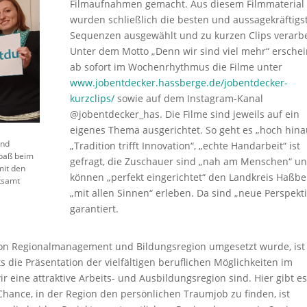
Filmaufnahmen gemacht. Aus diesem Filmmaterial
wurden schließlich die besten und aussagekräftigs
Sequenzen ausgewählt und zu kurzen Clips verarbe
Unter dem Motto „Denn wir sind viel mehr“ ersche
ab sofort im Wochenrhythmus die Filme unter
www.jobentdecker.hassberge.de/jobentdecker-
kurzclips/
sowie auf dem Instagram-Kanal
@jobentdecker_has. Die Filme sind jeweils auf ein
eigenes Thema ausgerichtet. So geht es „hoch hina
und
„Tradition trifft Innovation“, „echte Handarbeit“ ist
paß beim
gefragt, die Zuschauer sind „nah am Menschen“ u
mit den
können „perfekt eingerichtet“ den Landkreis Haßb
tsamt
„mit allen Sinnen“ erleben. Da sind „neue Perspekt
garantiert.
 von Regionalmanagement und Bildungsregion umgesetzt wurde, ist
 die Präsentation der vielfältigen beruflichen Möglichkeiten im
r eine attraktive Arbeits- und Ausbildungsregion sind. Hier gibt es
hance, in der Region den persönlichen Traumjob zu finden, ist