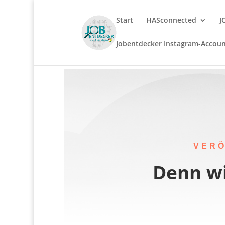
Start
HASconnected
J
Jobentdecker Instagram-Accou
VER
Denn wi