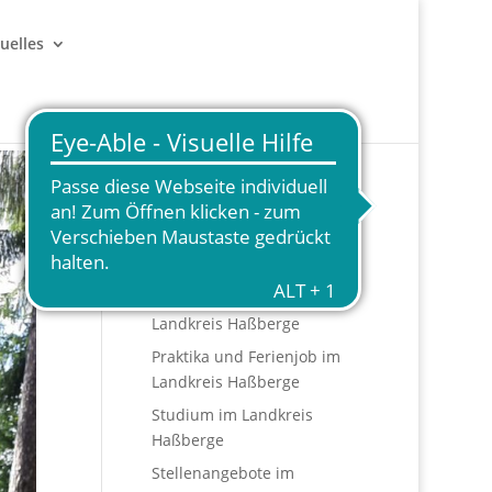
uelles
Start
HASconnected
Ausbildungsstellen im
Landkreis Haßberge
Praktika und Ferienjob im
Landkreis Haßberge
Studium im Landkreis
Haßberge
Stellenangebote im