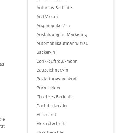
Antonias Berichte
Arzt/Ärztin
Augenoptiker/-in
Ausbildung im Marketing
Automobilkaufmann/-frau
Bäcker/in
Bankkauffrau/-mann
as
Bauzeichner/-in
Bestattungsfachkraft
Büro-Helden
Charlizes Berichte
Dachdecker/-in
Ehrenamt
die
Elektrotechnik
rst
Elias Berichte