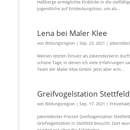
Haßberge ermöglichte Einblicke in die vielfält
Jugendliche auf Entdeckungstour, um als...
Lena bei Maler Klee
von
Bildungsregion
|
Sep. 23, 2021
|
Jobentdec
Meinen letzten Einsatz als Jobentdeckerin durf
schöne Tage, in denen ich viele Erfahrungen 
Team der Maler Klee GmbH. Jetzt aber erst...
Greifvogelstation Stettfeld
von
Bildungsregion
|
Sep. 17, 2021
|
Freizeitak
Jobentdecker-Freizeit Greifvogelstation Stettfel
Greifvogelstation in Stettfeld besucht. Dort w
wurden wir über die Tätigkeiten...