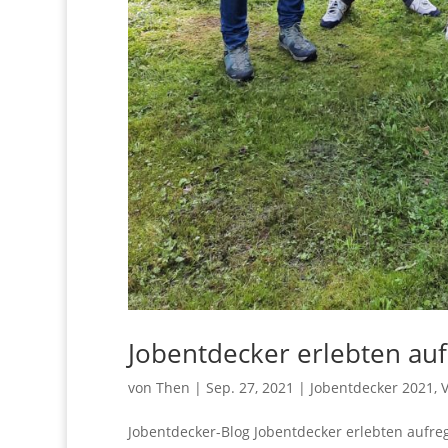
Jobentdecker erlebten a
von
Then
|
Sep. 27, 2021
|
Jobentdecker 2021
,
V
Jobentdecker-Blog Jobentdecker erlebten aufre