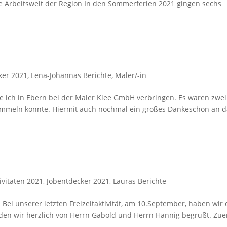
ige Arbeitswelt der Region In den Sommerferien 2021 gingen sechs
ker 2021
,
Lena-Johannas Berichte
,
Maler/-in
te ich in Ebern bei der Maler Klee GmbH verbringen. Es waren zwei
sammeln konnte. Hiermit auch nochmal ein großes Dankeschön an d
tivitäten 2021
,
Jobentdecker 2021
,
Lauras Berichte
d Bei unserer letzten Freizeitaktivität, am 10.September, haben wir 
urden wir herzlich von Herrn Gabold und Herrn Hannig begrüßt. Zue