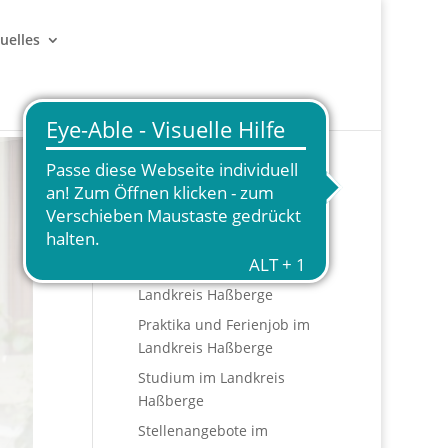
uelles
Start
HASconnected
Ausbildungsstellen im
Landkreis Haßberge
Praktika und Ferienjob im
Landkreis Haßberge
Studium im Landkreis
Haßberge
Stellenangebote im