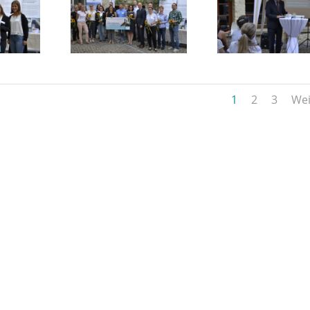
1
2
3
Wei