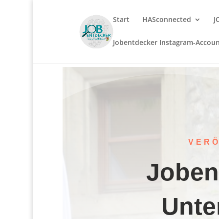
Start
HASconnected
J
Jobentdecker Instagram-Accou
VER
Joben
Unte