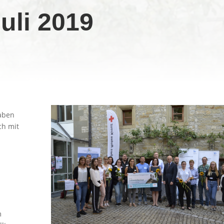
uli 2019
haben
ch mit
m